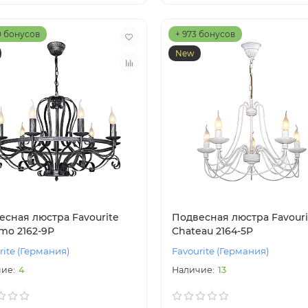
0 бонусов
+ 973 бонусов
New
есная люстра Favourite
Подвесная люстра Favouri
mo 2162-9P
Chateau 2164-5P
rite (Германия)
Favourite (Германия)
4
13