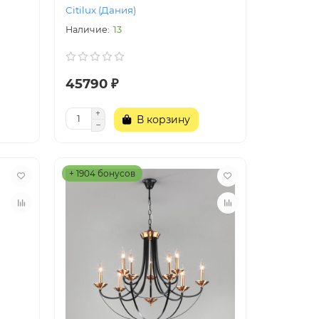
Citilux (Дания)
13
45790 ₽
В корзину
+ 1904 бонусов