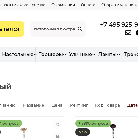
нтакты и схема проезда
О компании
Оплата
Сборка и установк
+7 495 925-
аталог
Настольные
Торшеры
Уличные
Лампы
Трек
вый
лчанию
Название
Цена
Рейтинг
Код Товара
Дата
4 бонусов
+ 3990 бонусов
New