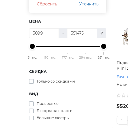
Сбросить
Уточнить
ЦЕНА
-
₽
3 тыс.
90 тыс.
177 тыс.
264 тыс.
351 тыс.
Подв
Plini
СКИДКА
Favou
Только со cкидками
ВИД
Подвесные
552
Люстры на штанге
Большие люстры