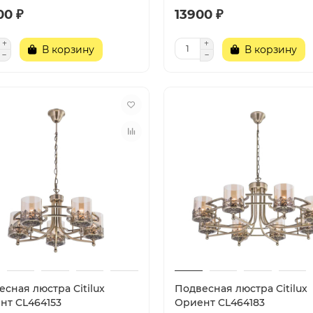
00 ₽
13900 ₽
В корзину
В корзину
сная люстра Citilux
Подвесная люстра Citilux
нт CL464153
Ориент CL464183