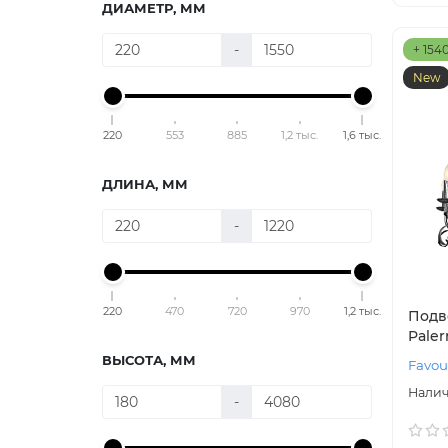
ДИАМЕТР, ММ
-
+ 154
New
220
553
885
1,2 тыс.
1,6 тыс.
ДЛИНА, ММ
-
220
470
720
970
1,2 тыс.
Подв
Paler
ВЫСОТА, ММ
Favou
-