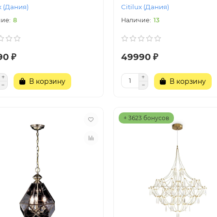
x (Дания)
Citilux (Дания)
8
13
90 ₽
49990 ₽
В корзину
В корзину
+ 3623 бонусов