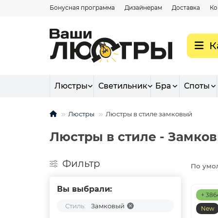
Бонусная программа
Дизайнерам
Доставка
Ко
К
Люстры
Светильник
Бра
Споты
Люстры
Люстры в стиле замковый
Люстры в стиле - Замко
Фильтр
По умо
Вы выбрали:
+ 386
Стиль:
Замковый
New