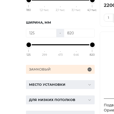
220
180
1,2 тыс.
2,1 тыс.
3,1 тыс.
4,1 тыс.
ШИРИНА, ММ
-
125
299
473
646
820
ЗАМКОВЫЙ
МЕСТО УСТАНОВКИ
ДЛЯ НИЗКИХ ПОТОЛКОВ
Подве
Орие