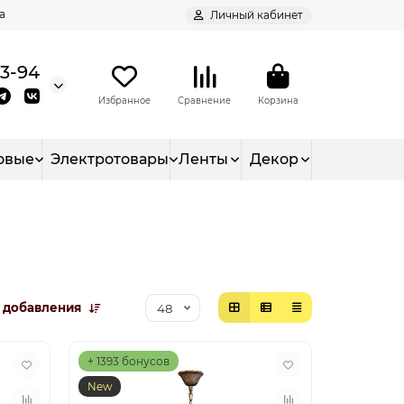
а
Личный кабинет
93-94
Избранное
Сравнение
Корзина
овые
Электротовары
Ленты
Декор
 добавления
+ 1393 бонусов
New