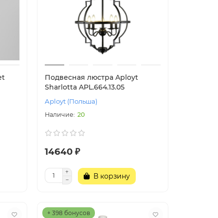
et
Подвесная люстра Aployt
Sharlotta APL.664.13.05
Aployt (Польша)
20
14640 ₽
В корзину
+ 398 бонусов