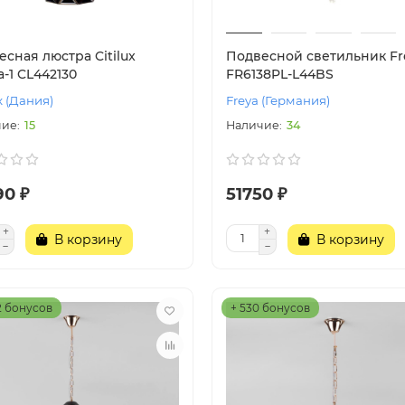
сная люстра Citilux
Подвесной светильник Fr
-1 CL442130
FR6138PL-L44BS
x (Дания)
Freya (Германия)
15
34
90 ₽
51750 ₽
В корзину
В корзину
2 бонусов
+ 530 бонусов