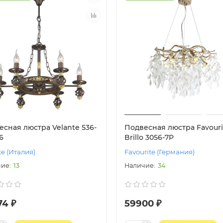
есная люстра Velante 536-
Подвесная люстра Favouri
6
Brillo 3056-7P
te (Италия)
Favourite (Германия)
13
34
74 ₽
59900 ₽