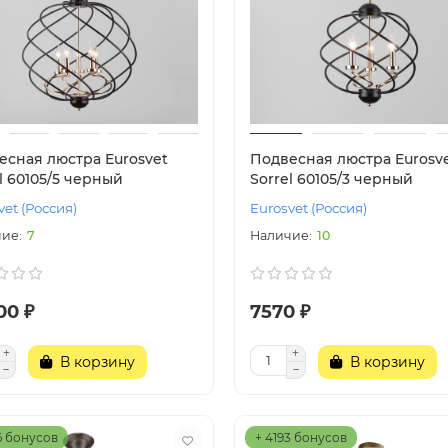
есная люстра Eurosvet
Подвесная люстра Eurosv
l 60105/5 черный
Sorrel 60105/3 черный
vet (Россия)
Eurosvet (Россия)
7
10
00 ₽
7570 ₽
В корзину
В корзину
6 бонусов
+ 4193 бонусов