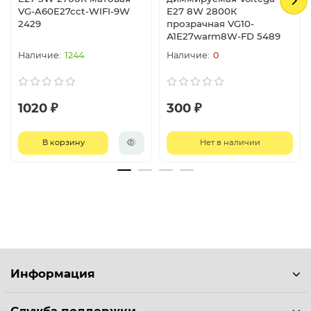
VG-A60E27cct-WIFI-9W
E27 8W 2800К
2429
прозрачная VG10-
А1E27warm8W-FD 5489
1244
0
1020 ₽
300 ₽
В корзину
Нет в наличии
Информация