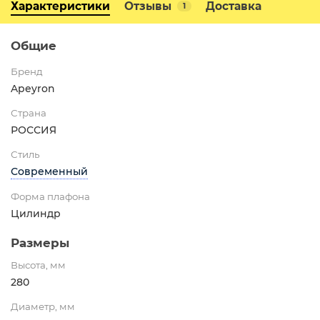
Характеристики
Отзывы
Доставка
1
Общие
Бренд
Apeyron
Страна
РОССИЯ
Стиль
Современный
Форма плафона
Цилиндр
Размеры
Высота, мм
280
Диаметр, мм