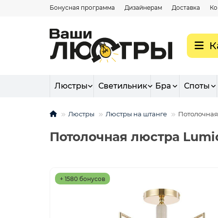
Бонусная программа
Дизайнерам
Доставка
Ко
К
Люстры
Светильник
Бра
Споты
Люстры
Люстры на штанге
Потолочная 
Потолочная люстра Lumion
+ 1580 бонусов