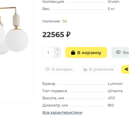
Коллекция
Vivien
Вес
5 кг
56
22565 ₽
Бы
В корзину
В закладки
В сравнение
Бренд
Lumion
Тип подвеса
Штанга
Высота, мм
470
Диаметр, мм
810
Все характеристики