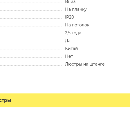
Вниз
На планку
IP20
На потолок
2,5 года
Да
Китай
Нет
Люстры на штанге
стры