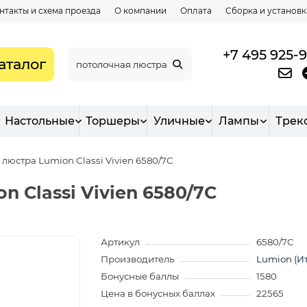
нтакты и схема проезда
О компании
Оплата
Сборка и установк
+7 495 925-
аталог
Настольные
Торшеры
Уличные
Лампы
Трек
люстра Lumion Classi Vivien 6580/7C
 Classi Vivien 6580/7C
Артикул
6580/7C
Производитель
Lumion (И
Бонусные баллы
1580
Цена в бонусных баллах
22565