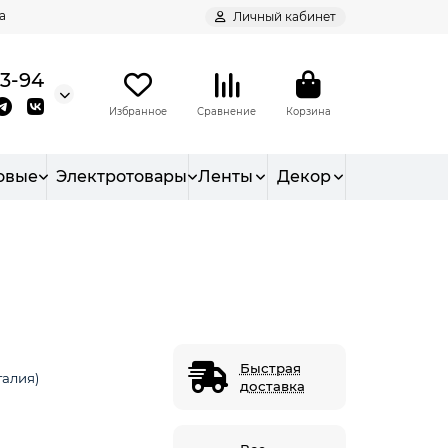
а
Личный кабинет
93-94
Избранное
Сравнение
Корзина
овые
Электротовары
Ленты
Декор
Быстрая
талия)
доставка