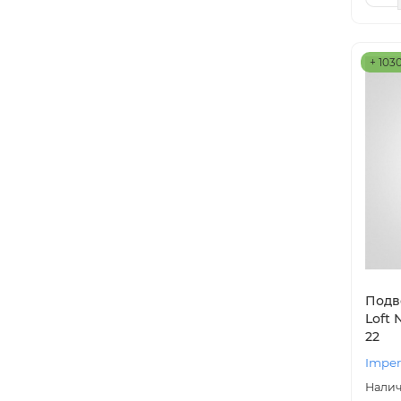
+ 103
Подв
Loft 
22
Imper