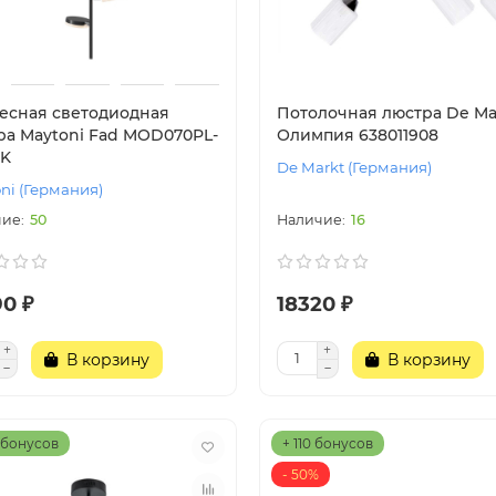
есная светодиодная
Потолочная люстра De Ma
ра Maytoni Fad MOD070PL-
Олимпия 638011908
3K
De Markt (Германия)
ni (Германия)
50
16
90 ₽
18320 ₽
В корзину
В корзину
 бонусов
+ 110 бонусов
- 50%