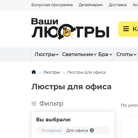
Бонусная программа
Дизайнерам
Доставка
Ко
К
Люстры
Светильник
Бра
Споты
Люстры
Люстры для офиса
Люстры для офиса
Фильтр
По умо
Вы выбрали:
Интерьер:
Для офиса