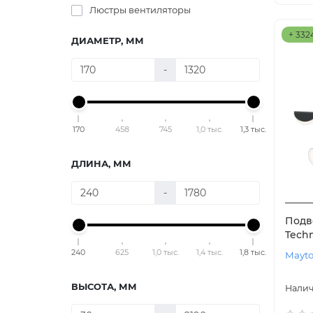
Люстры вентиляторы
+ 332
ДИАМЕТР, ММ
-
170
458
745
1,0 тыс.
1,3 тыс.
ДЛИНА, ММ
-
Подв
Techn
240
625
1,0 тыс.
1,4 тыс.
1,8 тыс.
Mayto
ВЫСОТА, ММ