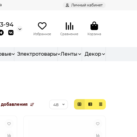
а
Личный кабинет
93-94
Избранное
Сравнение
Корзина
овые
Электротовары
Ленты
Декор
 добавления