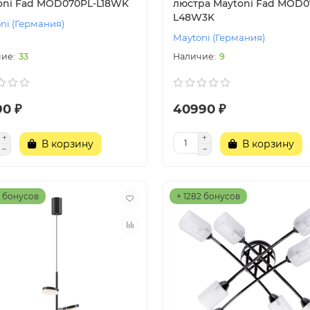
oni Fad MOD070PL-L18WK
люстра Maytoni Fad MOD0
L48W3K
ni (Германия)
Maytoni (Германия)
33
9
90 ₽
40990 ₽
В корзину
В корзину
9 бонусов
+ 1282 бонусов