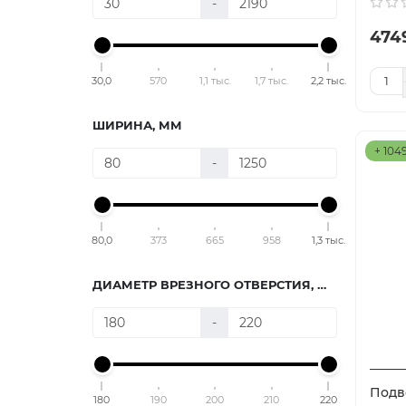
-
474
30,0
570
1,1 тыс.
1,7 тыс.
2,2 тыс.
ШИРИНА, ММ
+ 104
-
80,0
373
665
958
1,3 тыс.
ДИАМЕТР ВРЕЗНОГО ОТВЕРСТИЯ, ММ
-
Подв
180
190
200
210
220