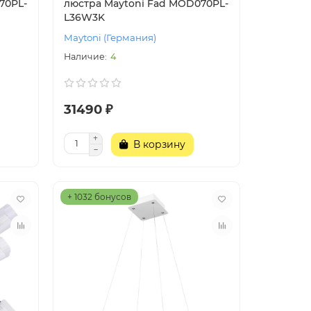
70PL-
люстра Maytoni Fad MOD070PL-
L36W3K
Maytoni (Германия)
4
31490 ₽
В корзину
+ 1032 бонусов