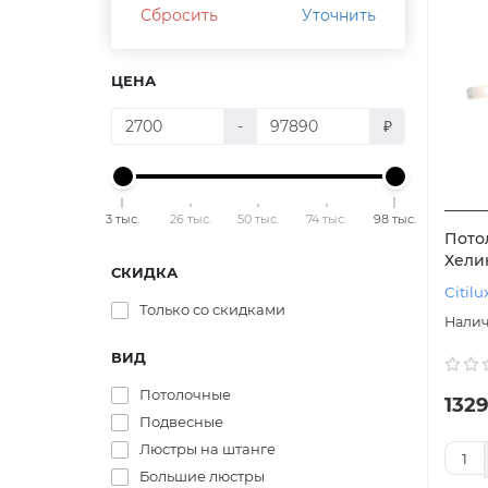
Сбросить
Уточнить
ЦЕНА
-
₽
3 тыс.
26 тыс.
50 тыс.
74 тыс.
98 тыс.
Потол
Хелик
СКИДКА
Citilu
Только со cкидками
ВИД
Потолочные
1329
Подвесные
Люстры на штанге
Большие люстры