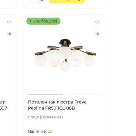
+ 1750 бонусов
ium
Потолочная люстра Freya
897-
Paolina FR5011CL-08B
Freya (Германия)
23