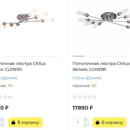
очная люстра Citilux
Потолочная люстра Citilux
с CL109161
Хеликс CL109181
x (Дания)
Citilux (Дания)
79
67
0 ₽
17890 ₽
В корзину
В корзину