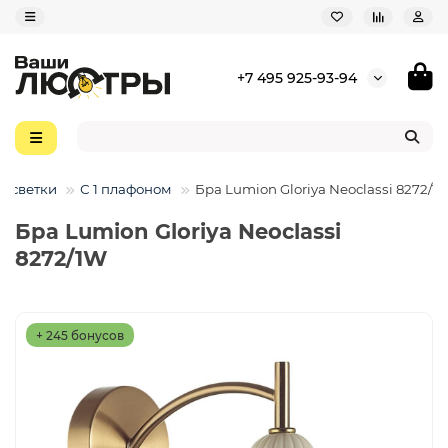
+7 495 925-93-94
одсветки
С 1 плафоном
Бра Lumion Gloriya Neoclassi 8272/1
Бра Lumion Gloriya Neoclassi
8272/1W
+ 245 бонусов