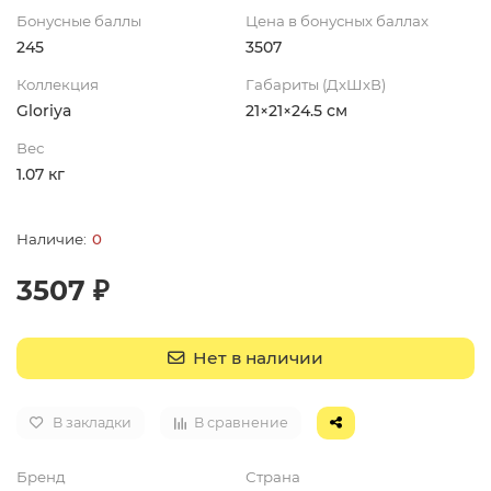
Бонусные баллы
Цена в бонусных баллах
245
3507
Коллекция
Габариты (ДхШхВ)
Gloriya
21×21×24.5 см
Вес
1.07 кг
0
3507 ₽
Нет в наличии
В закладки
В сравнение
Бренд
Страна